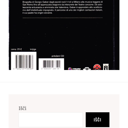
Išči
IŠČI