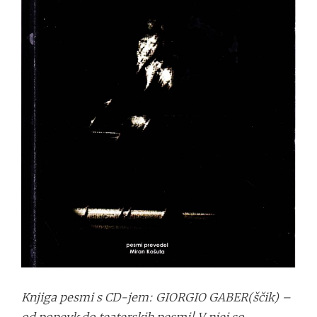
Knjiga pesmi s CD-jem: GIORGIO GABER(ščik) –