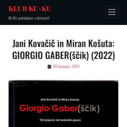
Skip
KLUB KU-KU
to
KU KU, pokukajmo v skrivnost!
content
Jani Kovačič in Miran Košuta:
GIORGIO GABER(ščik) (2022)
By
28 Januarja, 2024
Yfa28314