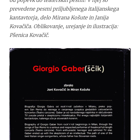
od popevk do teaterskih pesmi! V njej so
prevedene pesmi priljubljenega italijanskega
kantavtorja, delo Mirana Košute in Janija
Kovačiča. Oblikovanje, urejanje in ilustracija:
Pšenica Kovačič.